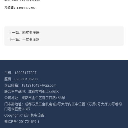
刁经理：
13908177207
上一篇：
箱式变压器
下一篇：
干式变压器
手机：13908177207
座机：028-83105238
企业邮箱：1812910437@qq.com
联合生产基地：成都市郫都工业园区
公司地址：成都市金牛区洞子口路158号
门市部地址：成都万贯五金机电城8号大厅内正中位置（万贯8号大厅33号卷帘
门进去直走20米）
Copyright © 跃川机电设备
蜀ICP备12017216号-1