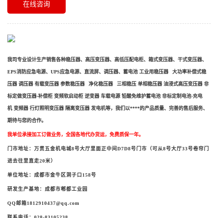
在线咨询
我司专业设计生产销售各种稳压器、高压变压器、高低压配电柜、箱式变压器、干式变压器、
EPS消防应急电源、UPS应急电源、直流屏、调压器、蓄电池 工业用稳压器 大功率补偿式稳
压器 调压器 有载变压器 参数稳压器 净化稳压器 三相稳压 单相稳压器 油浸式高压变压器 非
标定做变压器·补偿柜 变频软启动柜 逆变器 车载电源 铅酸免维护蓄电池 非标定制电池·充电
机 变频器 行灯照明变压器 隔离变压器 发电机等，我们以****的产品质量、完善的售后服务、
期待与您的合作。
我单位承接加工订做业务，全国各地代办货运，免费质保一年。
门市地址：万贯五金机电城
8号大厅里面正中间D7D8号门市（可从8号大厅33号卷帘门
进去往里直走20米）
单位地址：成都市金牛区洞子口
158号
研发生产基地：成都市郫都工业园
QQ邮箱1812910437@qq.com
联系电话：
028-83105238