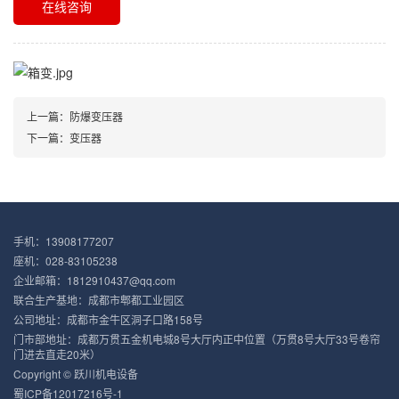
在线咨询
上一篇：
防爆变压器
下一篇：
变压器
手机：13908177207
座机：028-83105238
企业邮箱：1812910437@qq.com
联合生产基地：成都市郫都工业园区
公司地址：成都市金牛区洞子口路158号
门市部地址：成都万贯五金机电城8号大厅内正中位置（万贯8号大厅33号卷帘
门进去直走20米）
Copyright © 跃川机电设备
蜀ICP备12017216号-1