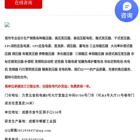
在线咨询
我司专业设计生产销售各种稳压器、高压变压器、高低压配电柜、箱式变压器、干式变压器、
EPS消防应急电源、UPS应急电源、直流屏、调压器、蓄电池 工业用稳压器 大功率补偿式稳
压器 调压器 有载变压器 参数稳压器 净化稳压器 三相稳压 单相稳压器 油浸式高压变压器 非
标定做变压器·补偿柜 变频软启动柜 逆变器 车载电源 铅酸免维护蓄电池 非标定制电池·充电
机 变频器 行灯照明变压器 隔离变压器 发电机等，我们以****的产品质量、完善的售后服务、
期待与您的合作。
我单位承接加工订做业务，全国各地代办货运，免费质保一年。
门市地址：万贯五金机电城
8号大厅里面正中间D7D8号门市（可从8号大厅33号卷帘门
进去往里直走20米）
单位地址：成都市金牛区洞子口
158号
研发生产基地：成都市郫都工业园
QQ邮箱1812910437@qq.com
联系电话：
028-83105238