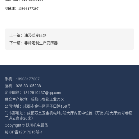
刁经理：
13908177207
上一篇：
油浸式变压器
下一篇：
非标定制生产变压器
手机：13908177207
座机：028-83105238
企业邮箱：1812910437@qq.com
联合生产基地：成都市郫都工业园区
公司地址：成都市金牛区洞子口路158号
门市部地址：成都万贯五金机电城8号大厅内正中位置（万贯8号大厅33号卷帘
门进去直走20米）
Copyright © 跃川机电设备
蜀ICP备12017216号-1