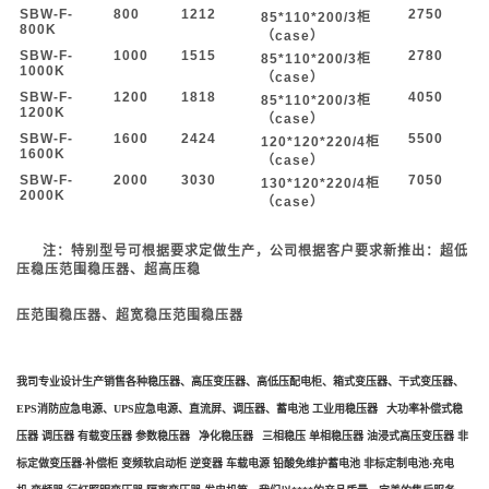
SBW-F-
800
1212
2750
85*110*200/3
柜
800K
（case
）
SBW-F-
1000
1515
2780
85*110*200/3
柜
1000K
（case
）
SBW-F-
1200
1818
4050
85*110*200/3
柜
1200K
（case
）
SBW-F-
1600
2424
5500
120*120*220/4
柜
1600K
（case
）
SBW-F-
2000
3030
7050
130*120*220/4
柜
2000K
（case
）
注：特别型号可根据要求定做生产，公司根据客户要求新推出：超低
压稳压范围稳压器、
超高压稳
压范
围稳压器、超宽稳压范围稳压器
我司专业设计生产销售各种稳压器、高压变压器、高低压配电柜、箱式变压器、干式变压器、
EPS消防应急电源、UPS应急电源、直流屏、调压器、蓄电池 工业用稳压器 大功率补偿式稳
压器 调压器 有载变压器 参数稳压器 净化稳压器 三相稳压 单相稳压器 油浸式高压变压器 非
标定做变压器·补偿柜 变频软启动柜 逆变器 车载电源 铅酸免维护蓄电池 非标定制电池·充电