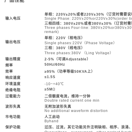
产品性能
单相：220
V
±20%或者220V±30%（订货时需要
输入电压
Single Phase: 220V±20%or220V±30%(order ti
三相四线：380V±20%或者380V±30%（订货时
Three phases Four-line: 380V±20%or380V±30
remark)
单相：220V
（相电压）
输出电压
Single phases:220V（Phase Voltage）
三相：380V
（线电压）
Three phases:380V （Ling Voltage）
输出精度
2-5%
（可调Adjustable
）
50Hz/60Hz
频率
效率
≥95%
（功率等级50KVA
上）
≤1.5S
响应速度
环境温度
-10~+40℃
≥5M
Ω
绝缘电阻
过载能力
二倍额度电流，维持一分钟
Double rated current one min
波形失真
无附加波形失真
No additional waveform distortion
市电功能
人工启动
Byhand
保护功能
过压、过流，其它功能另外注明缺相、相序、浪涌