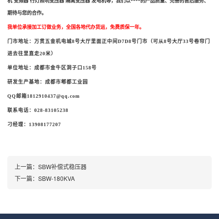
机 变频器 行灯照明变压器 隔离变压器 发电机等，我们以****的产品质量、完善的售后服务、
期待与您的合作。
我单位承接加工订做业务，全国各地代办货运，免费质保一年。
门市地址：万贯五金机电城8号大厅里面正中间D7D8号门市（可从8号大厅33号卷帘门
进去往里直走20米）
单位地址：成都市金牛区洞子口158号
研发生产基地：成都市郫都工业园
QQ邮箱1812910437@qq.com
联系电话：028-83105238
刁经理：13908177207
上一篇：
SBW补偿式稳压器
下一篇：
SBW-180KVA