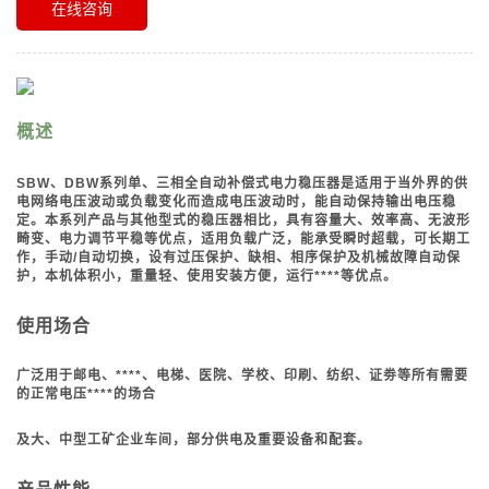
在线咨询
概述
SBW
、DBW
系列单、三相全自动补偿式电力稳压器是适用于当外界的供
电网络电压波动或
负
载变化而造成电压波动时，能自动保持输出电压稳
定。本系列产品与其他型式的稳压器
相比，
具有容量大、效率高、无波形
畸变、电力调节平稳等优点，适用负载广泛，能承受
瞬时超载，
可长期工
作，手动/
自动切换，设有过压保护、缺相、相序保护及机械故障自动
保
护，本机体
积小，重量轻、使用安装方便，运行****等优点。
使用场合
广泛用于邮电、****、电梯、医院、学校、印刷、纺织、证劵等所有需要
的正常电压****
的场合
及大、中型工矿企业车间，部分供电及重要设备和配套。